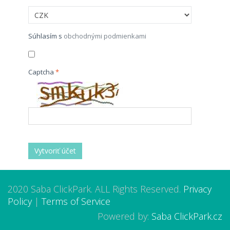
Súhlasím s
obchodnými podmienkami
Captcha
Vytvoriť účet
2020 Saba ClickPark. ALL Rights Reserved.
Privacy
Policy
|
Terms of Service
Powered by:
Saba ClickPark.cz